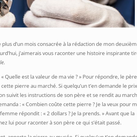
e plus d’un mois consacrée à la rédaction de mon deuxiè
jourd’hui, j’aimerais vous raconter une histoire inspirante ti
le
.
 Quelle est la valeur de ma vie ? » Pour répondre, le père 
te cette pierre au marché. Si quelqu’un t’en demande le prix
çon suivit les instructions de son père et se rendit au marc
demanda : « Combien coûte cette pierre ? Je la veux pour 
a femme répondit : « 2 dollars ? Je la prends. » Avant que la
hez lui pour raconter à son père ce qui s’était passé.
nant, apporte la pierre au musée. Si quelqu’un t’en demande