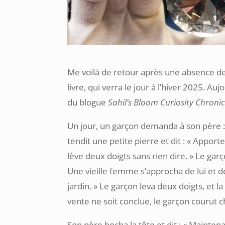
Me voilà de retour après une absence d
livre, qui verra le jour à l’hiver 2025. Au
du blogue
Sahil’s Bloom Curiosity Chronic
Un jour, un garçon demanda à son père : «
tendit une petite pierre et dit : « Appor
lève deux doigts sans rien dire. » Le gar
Une vieille femme s’approcha de lui et 
jardin. » Le garçon leva deux doigts, et l
vente ne soit conclue, le garçon courut c
Son père hocha la tête et dit : « Mainte